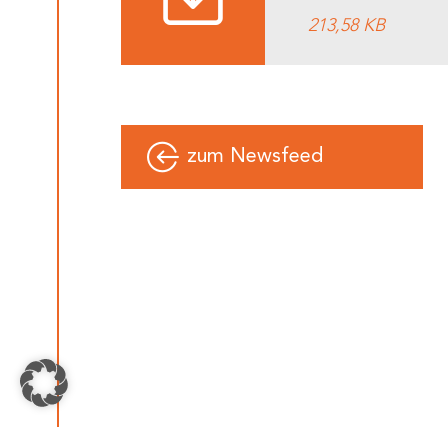
213,58 KB
zum Newsfeed
Vicon